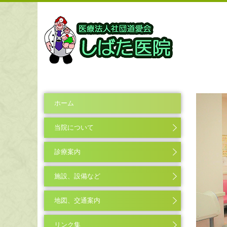
ホーム
当院について
診療案内
施設、設備など
地図、交通案内
リンク集