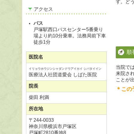
す。ど
アクセス
バス
戸塚駅西口バスセンター5番乗り
場より約10分乗車。法務局前下車
徒歩1分
順
医院名
当院では
イリョウホウジンシャダンドウアイカイ シバタイイン
来院さ
医療法人社団道愛会 しばた医院
ことが
院長
＊この
柴田 利満
所在地
〒
244-0033
神奈川県横浜市戸塚区
戸塚町2810番地8