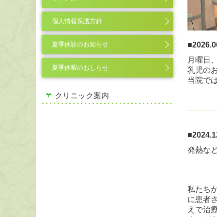
個人情報保護方針
夏季休診のお知らせ
■
202
月曜日
夏季休暇のおしらせ
乳児の
当院で
クリニック案内
■202
発熱な
私たち
に患者
えで治